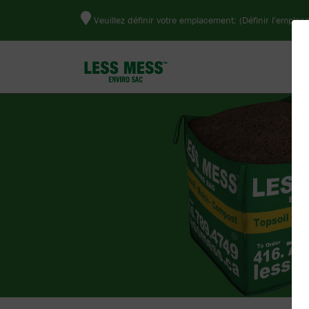
Veuillez définir votre emplacement:
(Définir l'emplac
E