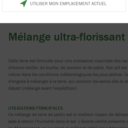
UTILISER MON EMPLACEMENT ACTUEL
Mélange ultra-florissant
Cette terre est formulée pour une croissance maximale des ra
d'écorce vieillie, de tourbe, de cocotier et de sable. Son pH est
même dans les conditions météorologiques les plus sèches. Ce
d'engrais à mélanger à la terre, qui soutient les semis dès le
départ (mélangé avant l'expédition).
UTILISATIONS PRINCIPALES
Ce mélange de terre de jardin est le meilleur moyen de démarrer
aide à retenir l'humidité dans le sol. L'écorce vieillie présent