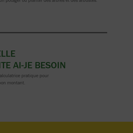
n potager ou planter des arbres et des arbustes.
ELLE
TE AI-JE BESOIN
calculatrice pratique pour
bon montant.