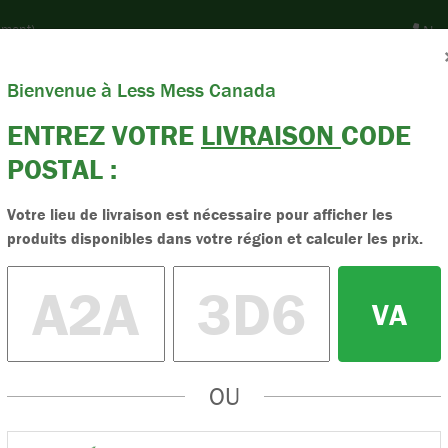
ement)
Num
nter Postal Code
Bienvenue à Less Mess Canada
Products
Resources
Nouvelles Et Blogs
About
Contact
ENTREZ VOTRE
LIVRAISON
CODE
POSTAL :
Terre Végétale
Achetez La
Votre lieu de livraison est nécessaire pour afficher les
produits disponibles dans votre région et calculer les prix.
Avec une l
VA
La terre Less Mess est
promouvoir la santé d
OU