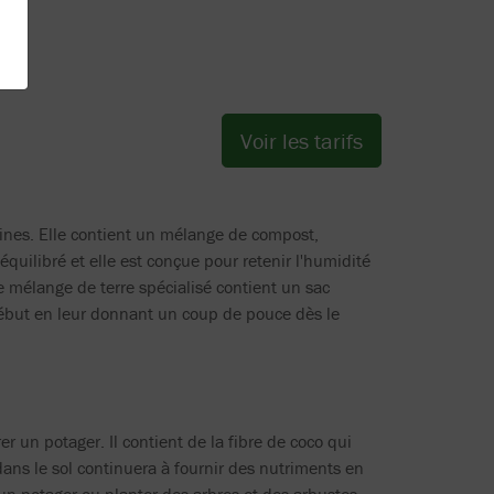
Voir les tarifs
cines. Elle contient un mélange de compost,
 équilibré et elle est conçue pour retenir l'humidité
 mélange de terre spécialisé contient un sac
 début en leur donnant un coup de pouce dès le
 un potager. Il contient de la fibre de coco qui
e dans le sol continuera à fournir des nutriments en